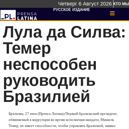
Четверг 6 Август 2026
КТО МЫ
РУССКОЕ ИЗДАНИЕ
Лула да Силва:
Темер
неспособен
руководить
Бразилией
Бразилиа, 27 июн (Пренса Латина) Первый бразильский президент,
обвиняемый в коррупции во время исполнения мандата, Мишель
Темер, не имеет способности, чтобы управлять Бразилией, заявил