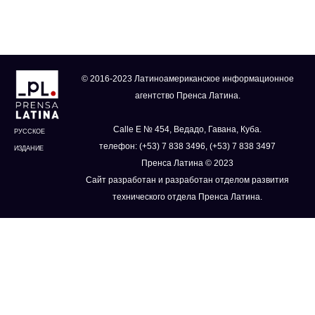
© 2016-2023 Латиноамериканское информационное
агентство Пренса Латина.
Calle E № 454, Ведадо, Гавана, Куба.
РУССКОЕ
телефон: (+53) 7 838 3496, (+53) 7 838 3497
ИЗДАНИЕ
Пренса Латина © 2023
Сайт разработан и разработан отделом развития
технического отдела Пренса Латина.