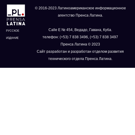
© 2016-2023 Латиноамериканское информационное
агентство Пренса Латина.
Calle E № 454, Ведадо, Гавана, Куба.
РУССКОЕ
телефон: (+53) 7 838 3496, (+53) 7 838 3497
ИЗДАНИЕ
Пренса Латина © 2023
Сайт разработан и разработан отделом развития
технического отдела Пренса Латина.