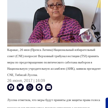
Каракас, 26 июн (Пренса Латина) Национальный избирательный
совет (CNE) попросит Верховный трибунал юстиции (TSJ) принять
меры по предотвращению политического саботажа выборов в
Национальную учредительную ассамблею (АНК), заявила президент
CNE, Тибисай Лусена.
26 июня, 2017 | 16:09
Лусена отметила, что меры будут приняты для защиты права голоса
венесуэльцев против угроз лидеров оппозиции о возможных