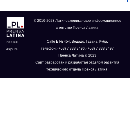
© 2016-2023 Латиноамериканское информационное
агентство Пренса Латина.
Calle E № 454, Ведадо, Гавана, Куба.
РУССКОЕ
телефон: (+53) 7 838 3496, (+53) 7 838 3497
ИЗДАНИЕ
Пренса Латина © 2023
Сайт разработан и разработан отделом развития
технического отдела Пренса Латина.