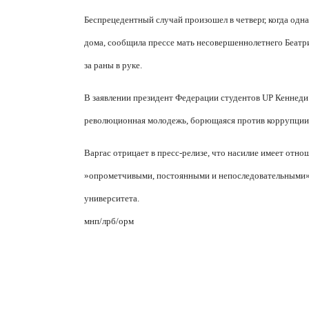
Беспрецедентный случай произошел в четверг, когда одна
дома, сообщила прессе мать несовершеннолетнего Беатри
за раны в руке.
В заявлении президент Федерации студентов UP Кеннеди 
революционная молодежь, борющаяся против коррупции, 
Варгас отрицает в пресс-релизе, что насилие имеет отно
»опрометчивыми, постоянными и непоследовательными»
университета.
мнп
/
лрб
/
орм