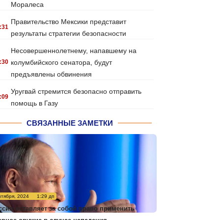
Моралеса
Правительство Мексики представит
:31
результаты стратегии безопасности
Несовершеннолетнему, напавшему на
:30
колумбийского сенатора, будут
предъявлены обвинения
Уругвай стремится безопасно отправить
:09
помощь в Газу
СВЯЗАННЫЕ ЗАМЕТКИ
нтября, 2024
1:29 дп
ссия оставляет за собой право применить