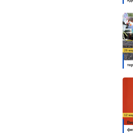
яд
26 ма
Ро
те
12 ма
Ви
фи