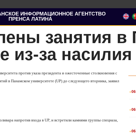
АНСКОЕ ИНФОРМАЦИОННОЕ АГЕНТСТВО
ПРЕНСА ЛАТИНА
лены занятия в
е из-за насилия
верситета против указа президента и ожесточенные столкновения с
ятий в Панамском университете (UP) до следующего вторника, заявил
.
06
.
06
оливара
напротив входа в
UP
, и встретили камнями группы спецназа,
.
06