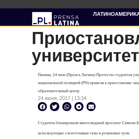
ЛАТИНОАМЕРИК
Приостанов
университет
Панама, 24 июн (Пренса Латина) Протесты студентов уни
национальной полицией (PN) привели к приостановке зан
образовательный центр.
24 июня, 2017 | 13:34
Студенты блокировали многолюдный проспект
Симона Б
использующие слезоточивые газы
и резиновые пули.