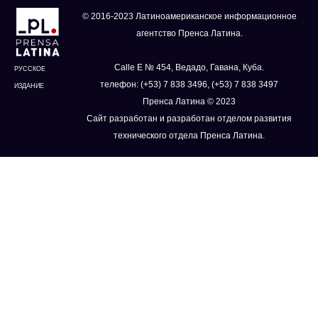
© 2016-2023 Латиноамериканское информационное
агентство Пренса Латина.
Calle E № 454, Ведадо, Гавана, Куба.
РУССКОЕ
телефон: (+53) 7 838 3496, (+53) 7 838 3497
ИЗДАНИЕ
Пренса Латина © 2023
Сайт разработан и разработан отделом развития
технического отдела Пренса Латина.