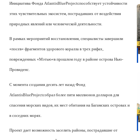
Инициатива Фонда
Atlantis
Blue
Project
способствует устойчивости
этих чувствительных экосистем, пострадавших от воздействия
природных явлений или человеческой деятельности.
В рамках мероприятий восстановления, специалисты завершили
«
посев
«
фрагментов здорового коралла в трех рифах,
поврежденных
«
Мэтью
«
в прошлом году в районе острова Нью-
Провиденс.
С момента создания десять лет назад Фонд
Atlantis
Blue
Project
собрал более пяти миллионов долларов для
спасения морских видов, их мест обитания на Багамских островах и
в соседних морях.
Проект дает возможность заселить районы, пострадавшие от