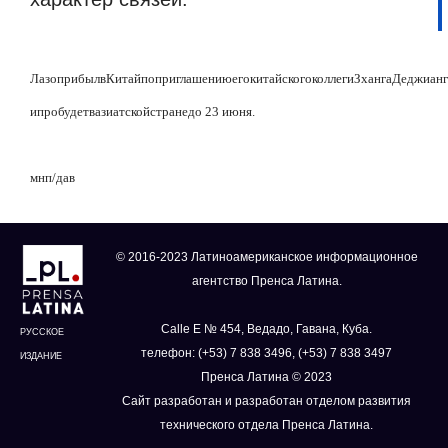
Лазо
прибыл
в
Китай
по
приглашению
его
китайского
коллеги
Зханга
Деджианг
и
пробудет
в
азиатской
стране
до
23
июня
.
мнп/дав
© 2016-2023 Латиноамериканское информационное
агентство Пренса Латина.
Calle E № 454, Ведадо, Гавана, Куба.
РУССКОЕ
телефон: (+53) 7 838 3496, (+53) 7 838 3497
ИЗДАНИЕ
Пренса Латина © 2023
Сайт разработан и разработан отделом развития
технического отдела Пренса Латина.