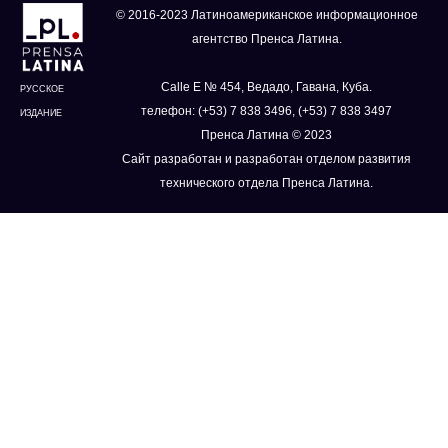
© 2016-2023 Латиноамериканское информационное
агентство Пренса Латина.
Calle E № 454, Ведадо, Гавана, Куба.
РУССКОЕ
телефон: (+53) 7 838 3496, (+53) 7 838 3497
ИЗДАНИЕ
Пренса Латина © 2023
Сайт разработан и разработан отделом развития
технического отдела Пренса Латина.