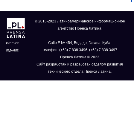
© 2016-2023 Латиноамериканское информационное
агентство Пренса Латина.
Calle E № 454, Ведадо, Гавана, Куба.
РУССКОЕ
телефон: (+53) 7 838 3496, (+53) 7 838 3497
ИЗДАНИЕ
Пренса Латина © 2023
Сайт разработан и разработан отделом развития
технического отдела Пренса Латина.