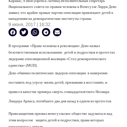
Каракас, 9 июн (Пренса Латина) Исполнительный секретарь
Национального совета по правам человека в Венесуэле Ларри Дево
заявил, что крайне правые партии оппозиции привлекают детей к
нападениям на демократические институты страны.
9 июня, 2017 | 16:32
В программе
»
Права человека в революции
»
Дево назвал
безответственным использование
детей и подростков в протестах
лидерами оппозиционной коалиции
»
Стол демократического
единства
»
(MUD).
Дево обвинил политических лидеров оппозиции
в намерении
поставить под угрозу жизнь детей, призывами к восстанию, и
привел в качестве примера смерть семнадцатилетнего Неомара
Ландера Ариаса, погибшего два дня назад в одном из протестов.
Правозащитник призвал венесуэльское общество задуматься над
этим вопросом:
защита детей и подростков, права которых
нарушаются с апреля.