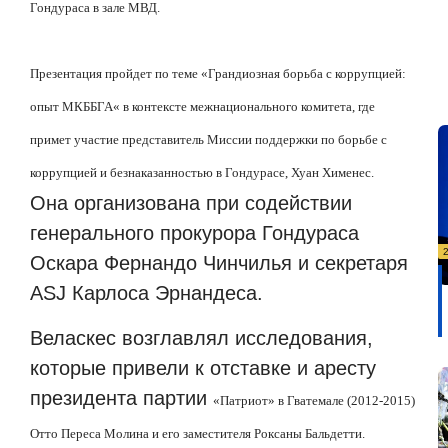
Гондураса в зале МВД.
Презентация пройдет по теме
«Грандиозная борьба с коррупцией:
опыт
МКББГА
«
в контексте межнационального комитета, где
примет участие представитель Миссии поддержки по борьбе с
коррупцией и безнаказанностью в Гондурасе, Хуан Хименес.
Она организована при содействии
генерального прокурора Гондураса
Оскара Фернандо Чинчилья и секретаря
ASJ Карлоса Эрнандеса.
Веласкес возглавлял исследования,
которые привели к отставке и аресту
президента партии
«Патриот»
в Гватемале (2012-2015)
Отто Переса Молина и его заместителя Роксаны Бальдетти.