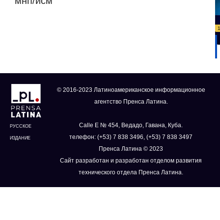
мнп/исм
© 2016-2023 Латиноамериканское информационное
агентство Пренса Латина.
Calle E № 454, Ведадо, Гавана, Куба.
РУССКОЕ
телефон: (+53) 7 838 3496, (+53) 7 838 3497
ИЗДАНИЕ
Пренса Латина © 2023
Сайт разработан и разработан отделом развития
технического отдела Пренса Латина.