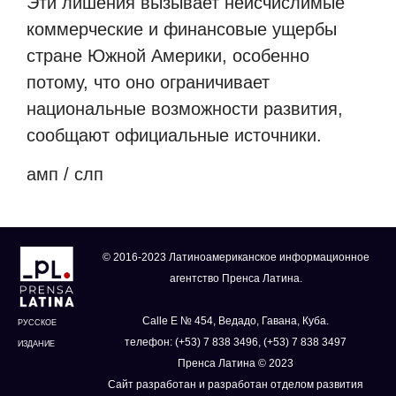
Эти лишения вызывает неисчислимые
коммерческие и финансовые ущербы
стране Южной Америки, особенно
потому, что оно ограничивает
национальные возможности развития,
сообщают официальные источники.
амп / слп
© 2016-2023 Латиноамериканское информационное
агентство Пренса Латина.
Calle E № 454, Ведадо, Гавана, Куба.
РУССКОЕ
телефон: (+53) 7 838 3496, (+53) 7 838 3497
ИЗДАНИЕ
Пренса Латина © 2023
Сайт разработан и разработан отделом развития