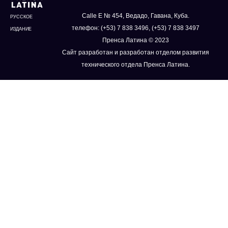
Calle E № 454, Ведадо, Гавана, Куба.
РУССКОЕ
телефон: (+53) 7 838 3496, (+53) 7 838 3497
ИЗДАНИЕ
Пренса Латина © 2023
Сайт разработан и разработан отделом развития
технического отдела Пренса Латина.