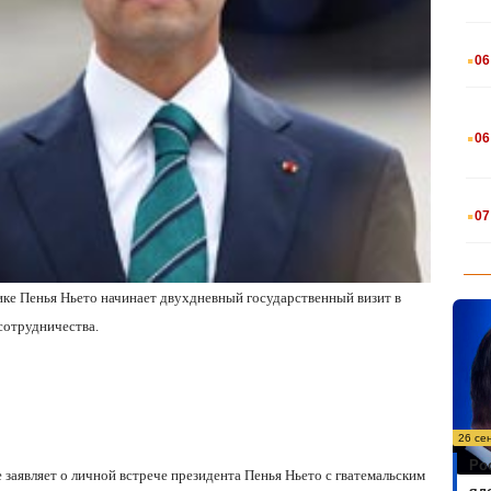
.
06
.
06
.
07
ке Пенья Ньето начинает двухдневный государственный визит в
сотрудничества.
26 се
Ро
 заявляет о личной встрече президента Пенья Ньето с гватемальским