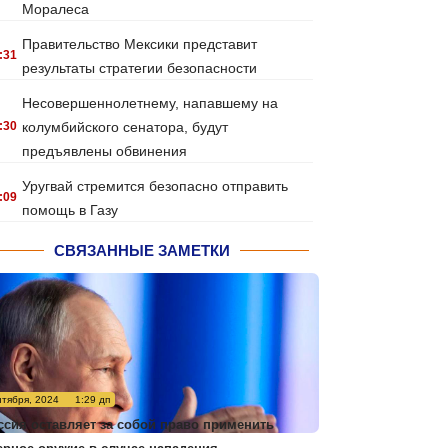
Моралеса
Правительство Мексики представит
:31
результаты стратегии безопасности
Несовершеннолетнему, напавшему на
:30
колумбийского сенатора, будут
предъявлены обвинения
Уругвай стремится безопасно отправить
:09
помощь в Газу
СВЯЗАННЫЕ ЗАМЕТКИ
нтября, 2024
1:29 дп
ссия оставляет за собой право применить