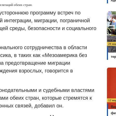
яд
легаций обеих стран.
устороннюю программу встреч по
й интеграции, миграции, пограничной
ей среды, безопасности и социального
26 ма
нального сотрудничества в области
Ро
ксика, в таких как «Мезоамерика без
те
 на предотвращение миграции
ждения взрослых, говорится в
аконодательными и судебными властями
ами обеих стран, которые стремятся к
12 ма
онных связей, добавил он.
Ви
фи