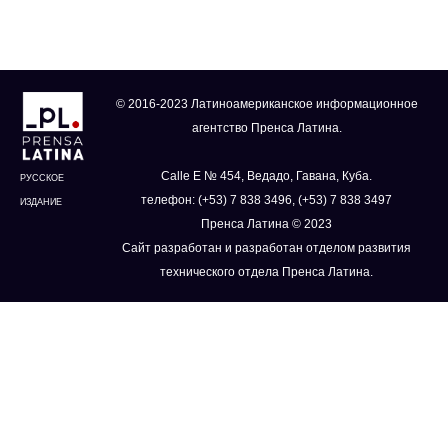
© 2016-2023 Латиноамериканское информационное
агентство Пренса Латина.
Calle E № 454, Ведадо, Гавана, Куба.
РУССКОЕ
телефон: (+53) 7 838 3496, (+53) 7 838 3497
ИЗДАНИЕ
Пренса Латина © 2023
Сайт разработан и разработан отделом развития
технического отдела Пренса Латина.