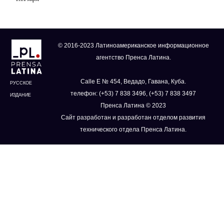
© 2016-2023 Латиноамериканское информационное
агентство Пренса Латина.
Calle E № 454, Ведадо, Гавана, Куба.
РУССКОЕ
телефон: (+53) 7 838 3496, (+53) 7 838 3497
ИЗДАНИЕ
Пренса Латина © 2023
Сайт разработан и разработан отделом развития
технического отдела Пренса Латина.