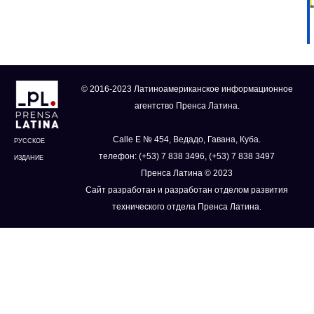
© 2016-2023 Латиноамериканское информационное
агентство Пренса Латина.
Calle E № 454, Ведадо, Гавана, Куба.
РУССКОЕ
телефон: (+53) 7 838 3496, (+53) 7 838 3497
ИЗДАНИЕ
Пренса Латина © 2023
Сайт разработан и разработан отделом развития
технического отдела Пренса Латина.