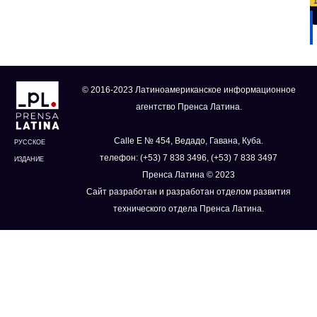
© 2016-2023 Латиноамериканское информационное
агентство Пренса Латина.
Calle E № 454, Ведадо, Гавана, Куба.
РУССКОЕ
телефон: (+53) 7 838 3496, (+53) 7 838 3497
ИЗДАНИЕ
Пренса Латина © 2023
Сайт разработан и разработан отделом развития
технического отдела Пренса Латина.