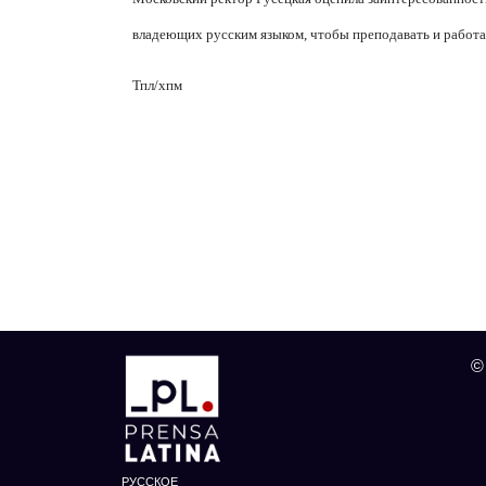
владеющих русским языком, чтобы преподавать и работат
Тпл/хпм
©
РУССКОЕ