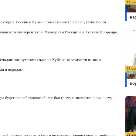
23 ма
На
на
екторов России и Кубы» сказал министр в присутвтии посла
ванского университетов Маргариты Русецкой и Густаво Кобрейро.
подавание русского языка на Кубе из-за важности языка и
22 ма
ми и народами
На
по
дра будет способствовать более быстрому и квалифицированному
21 ма
ь кубинского правительства в подготовке специалистов, свободно