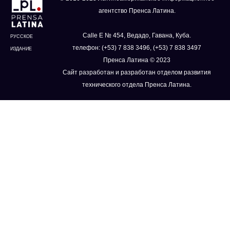
агентство Пренса Латина.
Calle E № 454, Ведадо, Гавана, Куба.
РУССКОЕ
телефон: (+53) 7 838 3496, (+53) 7 838 3497
ИЗДАНИЕ
Пренса Латина © 2023
Сайт разработан и разработан отделом развития
технического отдела Пренса Латина.