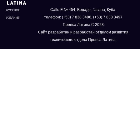
Calle E № 454, Ведадо, Гавана, Куба.
РУССКОЕ
телефон: (+53) 7 838 3496, (+53) 7 838 3497
ИЗДАНИЕ
Пренса Латина © 2023
Сайт разработан и разработан отделом развития
технического отдела Пренса Латина.