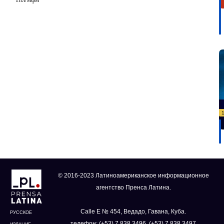
© 2016-2023 Латиноамериканское информационное
агентство Пренса Латина.
Calle E № 454, Ведадо, Гавана, Куба.
РУССКОЕ
телефон: (+53) 7 838 3496, (+53) 7 838 3497