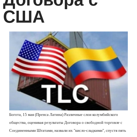
США
Богота, 15 мая (Пренса Латина) Различные слои колумбийского
общества, оценивая результаты Договора о свободной торговле с
Соединенными Штатами, назвали их
"
кисло-сладкими
"
, спустя пять