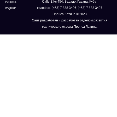
Calle E № 454, Ведадо, Гавана, Куба.
РУССКОЕ
телефон: (+53) 7 838 3496, (+53) 7 838 3497
ИЗДАНИЕ
Пренса Латина © 2023
Сайт разработан и разработан отделом развития
технического отдела Пренса Латина.