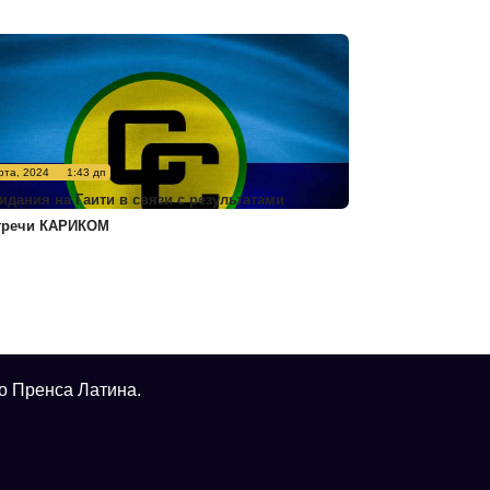
рта, 2024
1:43 дп
идания на Гаити в связи с результатами
тречи КАРИКОМ
о Пренса Латина.