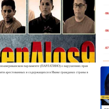
.
06
.
06
.
07
атиноамериканском парламенте (ПАРЛАТИНО) о нарушениях прав
вяти арестованных и содержащихся в Икике гражданах страны в
26 се
Ро