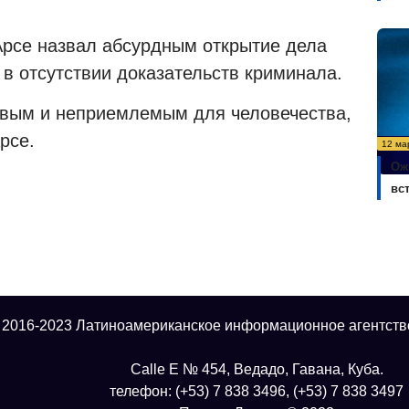
Арсе назвал абсурдным открытие дела
 в отсутствии доказательств криминала.
вым и неприемлемым для человечества,
рсе.
12 ма
Ож
вс
 2016-2023 Латиноамериканское информационное агентств
Calle E № 454, Ведадо, Гавана, Куба.
телефон: (+53) 7 838 3496, (+53) 7 838 3497