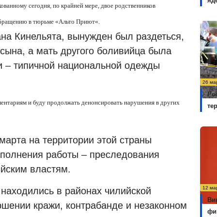
яд
ованному сегодня, по крайней мере, двое родственников
обращению в тюрьме
«
Альто Приют
«
.
ана Кинельята, вынужден был раздеться,
сына, а мать другого боливийца была
и – типичной национальной одежды
26 ма
Ро
ментариям и буду продолжать денонсировать нарушения в других
те
марта на территории этой страны
ыполнения работы – преследования
ийским властям.
12 ма
и находились в районах чилийской
Ви
ршении кражи, контрабанде и незаконном
фи