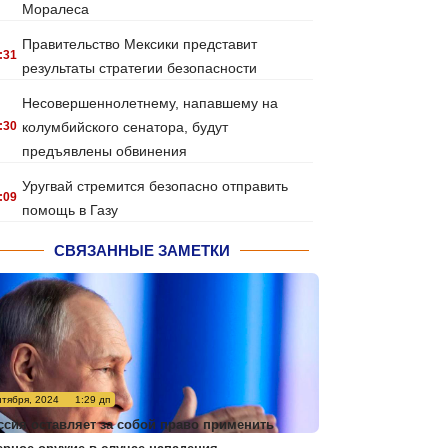
Моралеса
Правительство Мексики представит
:31
результаты стратегии безопасности
Несовершеннолетнему, напавшему на
:30
колумбийского сенатора, будут
предъявлены обвинения
Уругвай стремится безопасно отправить
:09
помощь в Газу
СВЯЗАННЫЕ ЗАМЕТКИ
нтября, 2024
1:29 дп
ссия оставляет за собой право применить