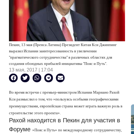
Пекин, 13 мая (Пренса Латина) Президент Китая Кси Джинпинг
выразил Испании заинтересованность в увеличении
''
прагматического сотрудничества
''
в различных областях для
создания обоюдных прибылей инициативы
''
Пояс и Путь
''
.
13 мая, 2017 | 17:04
Во время встречи с премьер-министром Испании Мариано Рахой
Кси размыслил о том, что
»
пользуясь особыми географическими
преимуществами, европейская страна может играть важную роль в
строительстве
этого проекта»
.
Рахой находится в Пекин для участия в
Форуме
»
Пояс и Путь
»
по международному сотрудничеству,