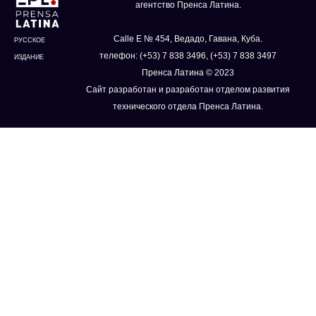
агентство Пренса Латина.
Calle E № 454, Ведадо, Гавана, Куба.
РУССКОЕ
телефон: (+53) 7 838 3496, (+53) 7 838 3497
ИЗДАНИЕ
Пренса Латина © 2023
Сайт разработан и разработан отделом развития
технического отдела Пренса Латина.