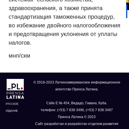
здравоохранения, а также принята
стандартизация таможенных процедур,
во избежание двойного налогообложения
и предотвращения уклонения от уплаты
налогов.
мнп/скм
© 2016-2023 Латиноамериканское информационное
агентство Пренса Латина.
Calle E № 454, Ведадо, Гавана, Куба.
РУССКОЕ
телефон: (+53) 7 838 3496, (+53) 7 838 3497
ИЗДАНИЕ
Пренса Латина © 2023
Сайт разработан и разработан отделом развития