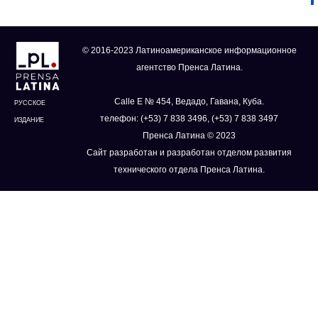
© 2016-2023 Латиноамериканское информационное
агентство Пренса Латина.
Calle E № 454, Ведадо, Гавана, Куба.
РУССКОЕ
телефон: (+53) 7 838 3496, (+53) 7 838 3497
ИЗДАНИЕ
Пренса Латина © 2023
Сайт разработан и разработан отделом развития
технического отдела Пренса Латина.