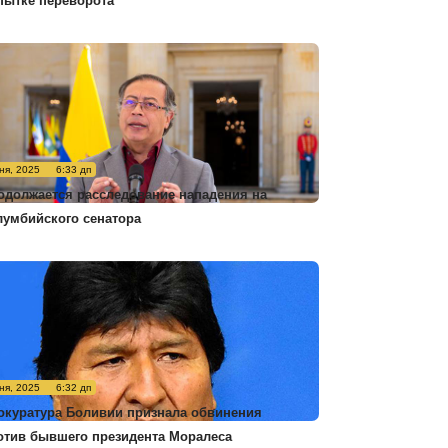
пытке переворота
ня, 2025
6:33 дп
одолжается расследование нападения на
лумбийского сенатора
ня, 2025
6:32 дп
окуратура Боливии признала обвинения
отив бывшего президента Моралеса