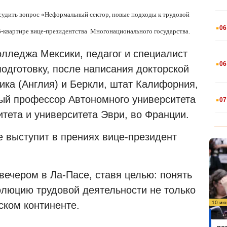
бсудить вопрос «Неформальный сектор, новые подходы к трудовой
.
06
б-квартире вице-президентства
Многонационального государства.
олледжа Мексики, педагог и специалист
.
06
одготовку, после написания докторской
ика (Англия) и Беркли, штат Калифорния,
.
ный профессор Автономного университета
07
тета и университета Эври, во Франции.
е выступит в прениях вице-президент
вечером в Ла-Пасе, ставя целью: понять
олюцию трудовой деятельности не только
ском континенте.
10 ию
Бо