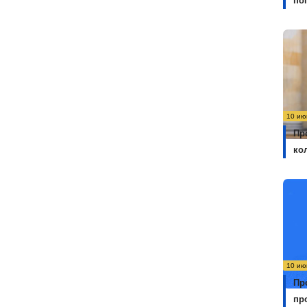
по
10 ию
Пр
ко
10 ию
Пр
пр