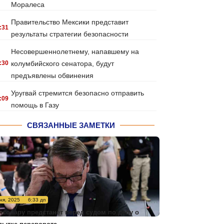
Моралеса
Правительство Мексики представит
:31
результаты стратегии безопасности
Несовершеннолетнему, напавшему на
:30
колумбийского сенатора, будут
предъявлены обвинения
Уругвай стремится безопасно отправить
:09
помощь в Газу
СВЯЗАННЫЕ ЗАМЕТКИ
ня, 2025
6:33 дп
лсонару предстанет перед судом по делу о