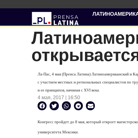
ЛАТИНОАМЕРИК
Латиноамери
открываетс
Ла-Пас, 4 мая (Пренса Латина) Латиноамериканский и Ка
с участием местных и региональных специалистов по тр
и ее принципов, начиная с
XVI
века.
4 мая, 2017 | 16:50
Конгресс пройдет до 8 мая, который откроет магистерск
университета Мексики.