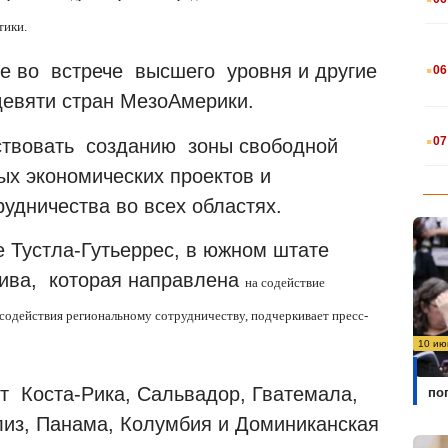
тики.
.
ие во встрече высшего уровня и другие
06
девяти стран МезоАмерики.
.
07
бствовать созданию зоны свободной
х экономических проектов и
удничества во всех областях.
е Тустла-Гутьеррес, в южном штате
тива, которая направлена
на содействие
содействия региональному сотрудничеству, подчеркивает пресс-
10 ию
Бо
ят Коста-Рика, Сальвадор, Гватемала,
по
елиз, Панама, Колумбия и Доминиканская