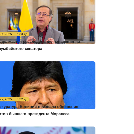
ня, 2025
6:33 дп
одолжается расследование нападения на
лумбийского сенатора
ня, 2025
6:32 дп
окуратура Боливии признала обвинения
отив бывшего президента Моралеса