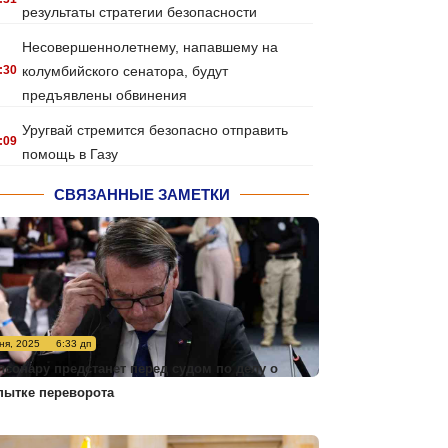
результаты стратегии безопасности
Несовершеннолетнему, напавшему на
:30
колумбийского сенатора, будут
предъявлены обвинения
Уругвай стремится безопасно отправить
:09
помощь в Газу
СВЯЗАННЫЕ ЗАМЕТКИ
ня, 2025
6:33 дп
лсонару предстанет перед судом по делу о
пытке переворота