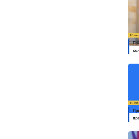
10 ию
Пр
ко
10 ию
Пр
пр