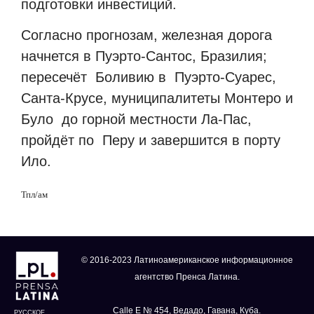
подготовки инвестиций.
Согласно прогнозам, железная дорога
начнется в Пуэрто-Сантос, Бразилия;
пересечёт Боливию в Пуэрто-Суарес,
Санта-Крусе, муниципалитеты Монтеро и
Було до горной местности Ла-Пас,
пройдёт по Перу и завершится в порту
Ило.
Тпл
/
ам
© 2016-2023 Латиноамериканское информационное
агентство Пренса Латина.
Calle E № 454, Ведадо, Гавана, Куба.
РУССКОЕ