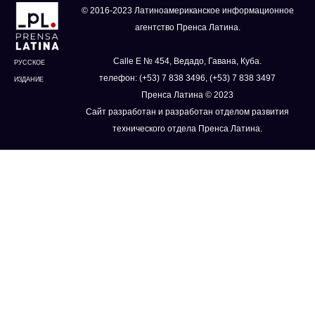
© 2016-2023 Латиноамериканское информационное
агентство Пренса Латина.
Calle E № 454, Ведадо, Гавана, Куба.
РУССКОЕ
телефон: (+53) 7 838 3496, (+53) 7 838 3497
ИЗДАНИЕ
Пренса Латина © 2023
Сайт разработан и разработан отделом развития
технического отдела Пренса Латина.