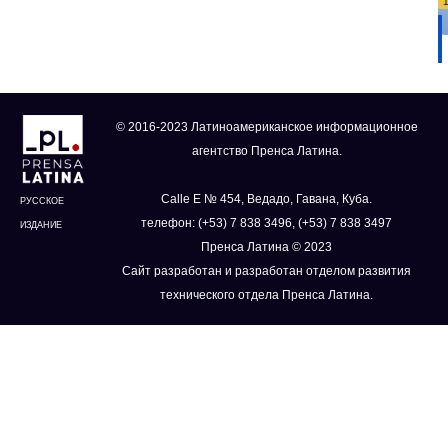
© 2016-2023 Латиноамериканское информационное
агентство Пренса Латина.
Calle E № 454, Ведадо, Гавана, Куба.
РУССКОЕ
телефон: (+53) 7 838 3496, (+53) 7 838 3497
ИЗДАНИЕ
Пренса Латина © 2023
Сайт разработан и разработан отделом развития
технического отдела Пренса Латина.