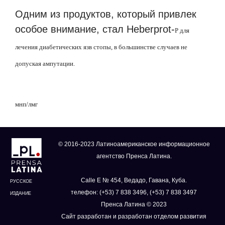
Одним из продуктов, который привлек
особое внимание, стал Heberprot-
P
для
лечения диабетических язв стопы, в большинстве случаев не
допуская ампутации.
мнп
/
лмг
© 2016-2023 Латиноамериканское информационное
агентство Пренса Латина.
Calle E № 454, Ведадо, Гавана, Куба.
РУССКОЕ
телефон: (+53) 7 838 3496, (+53) 7 838 3497
ИЗДАНИЕ
Пренса Латина © 2023
Сайт разработан и разработан отделом развития