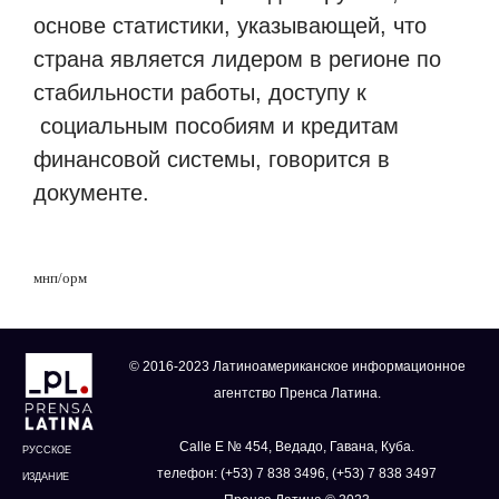
основе статистики, указывающей, что
страна является лидером в регионе по
стабильности работы, доступу к
социальным пособиям и кредитам
финансовой системы, говорится в
документе.
мнп/орм
© 2016-2023 Латиноамериканское информационное
агентство Пренса Латина.
Calle E № 454, Ведадо, Гавана, Куба.
РУССКОЕ
телефон: (+53) 7 838 3496, (+53) 7 838 3497
ИЗДАНИЕ