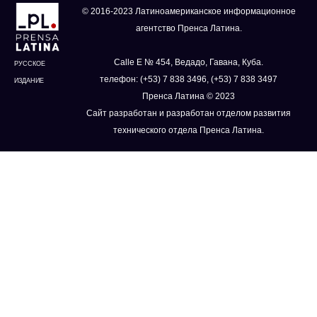
© 2016-2023 Латиноамериканское информационное
агентство Пренса Латина.
Calle E № 454, Ведадо, Гавана, Куба.
РУССКОЕ
телефон: (+53) 7 838 3496, (+53) 7 838 3497
ИЗДАНИЕ
Пренса Латина © 2023
Сайт разработан и разработан отделом развития
технического отдела Пренса Латина.