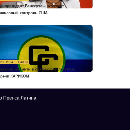
це-президент Венесуэлы осуждает
нансовый контроль США
рта, 2024
1:43 дп
идания на Гаити в связи с результатами
тречи КАРИКОМ
о Пренса Латина.