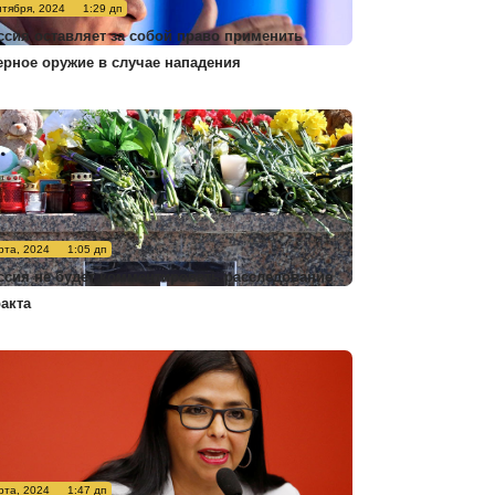
нтября, 2024
1:29 дп
ссия оставляет за собой право применить
ерное оружие в случае нападения
рта, 2024
1:05 дп
ссия не будет комментировать расследование
ракта
рта, 2024
1:47 дп