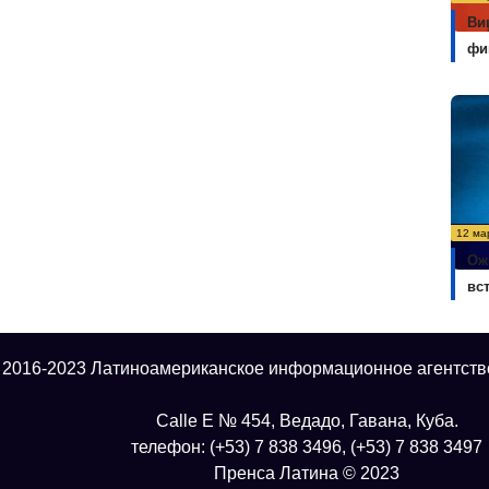
Ви
фи
12 ма
Ож
вс
 2016-2023 Латиноамериканское информационное агентств
Calle E № 454, Ведадо, Гавана, Куба.
телефон: (+53) 7 838 3496, (+53) 7 838 3497
Пренса Латина © 2023