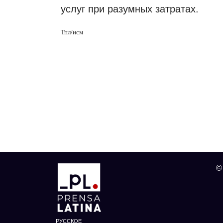
услуг при разумных затратах.
Тпл/исм
©
РУССКОЕ