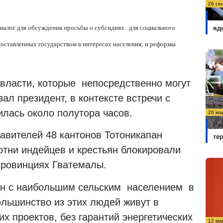
26 се
Ро
диалог для обсуждения просьбы о субсидиях для социального
яд
доставленных государством в интересах населения; и реформы
 власти, которые непосредственно могут
ал президент, в контексте встречи с
илась около полутора часов.
26 ма
Ро
авителей 48 кантонов Тотоникапан
те
отни индейцев и крестьян блокировали
провинциях Гватемалы.
ран с наибольшим сельским населением в
ольшинство из этих людей живут в
их проектов, без гарантий энергетических
12 ма