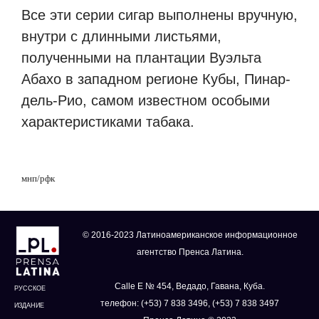
Все эти серии сигар выполнены вручную,
внутри с длинными листьями,
полученными на плантации Вуэльта
Абахо в западном регионе Кубы, Пинар-
дель-Рио, самом известном особыми
характеристиками табака.
мнп
/
рфк
© 2016-2023 Латиноамериканское информационное
агентство Пренса Латина.
Calle E № 454, Ведадо, Гавана, Куба.
РУССКОЕ
телефон: (+53) 7 838 3496, (+53) 7 838 3497
ИЗДАНИЕ