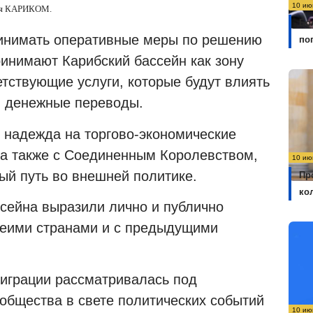
10 ию
ния КАРИКОМ.
Бо
ринимать оперативные меры по решению
по
ринимают Карибский бассейн как зону
тствующие услуги, которые будут влиять
 и денежные переводы.
т надежда на торгово-экономические
, а также с Соединенным Королевством,
10 ию
вый путь во внешней политике.
Пр
ко
сейна выразили лично и публично
беими странами и с предыдущими
играции рассматривалась под
ообщества в свете политических событий
10 ию