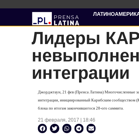
ЛАТИНОАМЕРИК
Лидеры КА
невыполненн
интеграции
Джорджтаун
, 21 фев (Пренса Латина) Многочисленные з
интеграции, инициированный Карибским сообществом (К
блока по итогам закончившегося 28-ого саммита.
21 февраля, 2017 | 18:46