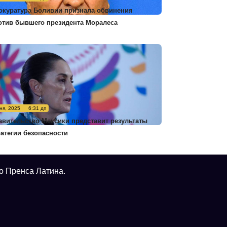
окуратура Боливии признала обвинения
отив бывшего президента Моралеса
ня, 2025
6:31 дп
авительство Мексики представит результаты
ратегии безопасности
о Пренса Латина.