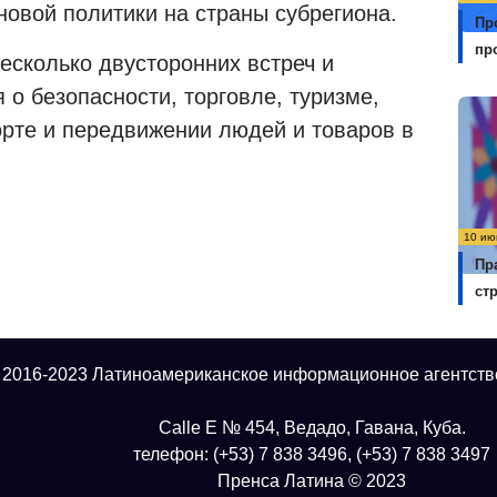
новой политики на страны субрегиона.
Пр
пр
есколько двусторонних встреч и
о безопасности, торговле, туризме,
орте и передвижении людей и товаров в
10 ию
Пр
ст
 2016-2023 Латиноамериканское информационное агентств
Calle E № 454, Ведадо, Гавана, Куба.
телефон: (+53) 7 838 3496, (+53) 7 838 3497
Пренса Латина © 2023