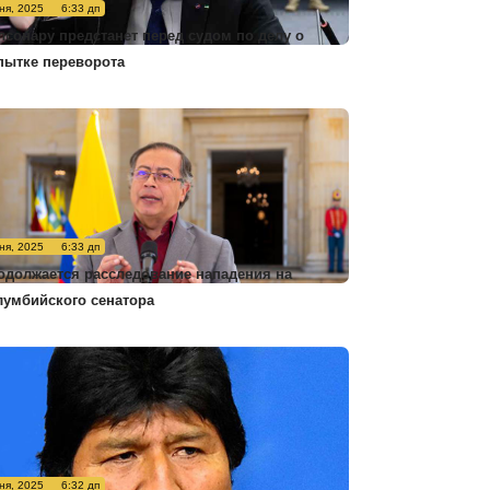
ня, 2025
6:33 дп
лсонару предстанет перед судом по делу о
пытке переворота
ня, 2025
6:33 дп
одолжается расследование нападения на
лумбийского сенатора
ня, 2025
6:32 дп