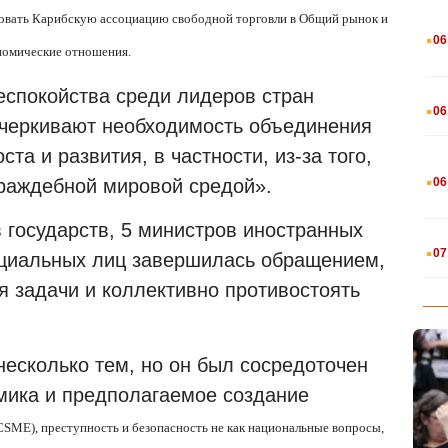
овать Карибскую ассоциацию свободной торговли в Общий рынок и
.
06
ономические отношения.
еспокойства среди лидеров стран
.
06
дчеркивают необходимость объединения
та и развития, в частности, из-за того,
.
06
раждебной мировой средой».
 государств, 5 министров иностранных
.
07
ициальных лиц завершилась обращением,
 задачи и коллективно противостоять
есколько тем, но он был сосредоточен
омика и предполагаемое создание
CSME
), преступность и безопасность не как национальные вопросы,