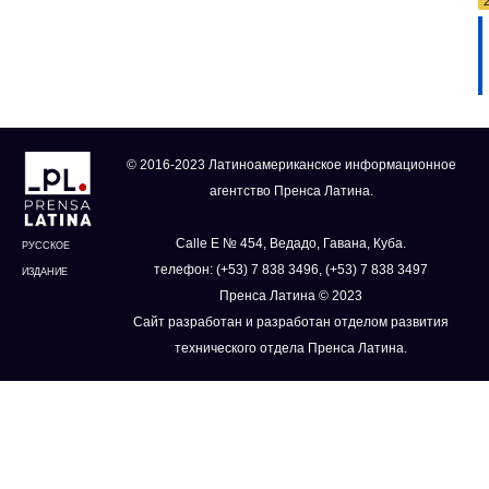
© 2016-2023 Латиноамериканское информационное
агентство Пренса Латина.
Calle E № 454, Ведадо, Гавана, Куба.
РУССКОЕ
телефон: (+53) 7 838 3496, (+53) 7 838 3497
ИЗДАНИЕ
Пренса Латина © 2023
Сайт разработан и разработан отделом развития
технического отдела Пренса Латина.