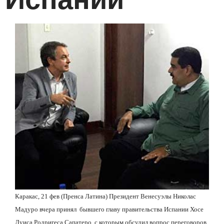
Каракас, 21 фев (Пренса Латина) Президент Венесуэлы Николас
Мадуро вчера принял бывшего главу правительства Испании Хосе
Луиса Родригеса Сапатеро, с которым обсудил вопрос переговоров