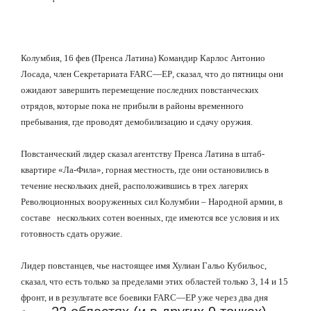
Колумбия, 16 фев (Пренса Латина) Командир Карлос Антонио
Лосада, член Секретариата
FARC
—
EP
, сказал, что до пятницы они
ожидают завершить перемещение последних повстанческих
отрядов, которые пока не прибыли в районы временного
пребывания, где проводят демобилизацию и сдачу оружия.
Повстанческий лидер сказал агентству Пренса Латина в штаб-
квартире «Ла-Фила», горная местность, где они остановились в
течение нескольких дней, расположившись в трех лагерях
Революционных вооруженных сил Колумбии – Народной армии, в
составе
нескольких сотен военных, где имеются все условия и их
готовность сдать оружие.
Лидер повстанцев, чье настоящее имя Хулиан Гальо Кубильос,
сказал, что есть только за пределами этих областей только 3, 14 и 15
фронт, и в результате все боевики
FARC
—
EP
уже через два дня