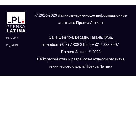
© 2016-2023 Латиноамериканское информационное
агентство Пренса Латина.
Calle E № 454, Ведадо, Гавана, Куба.
РУССКОЕ
телефон: (+53) 7 838 3496, (+53) 7 838 3497
ИЗДАНИЕ
Пренса Латина © 2023
Сайт разработан и разработан отделом развития
технического отдела Пренса Латина.