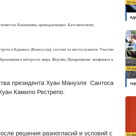
26 се
Ро
яд
я поместье Кашапамва, принадлежащее Католическому
трече в Каракасе (Венесуэла), состоит из шести пунктов: Участие
образования в интересах мира, Жертвы, Прекращение конфликта и
26 ма
Ро
ства президента Хуан Мануэля Сантоса
те
уан Камило Рестрепо.
осле решения разногласий и условий с
12 ма