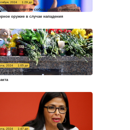
нтября, 2024
1:29 дп
ссия оставляет за собой право применить
ерное оружие в случае нападения
рта, 2024
1:05 дп
ссия не будет комментировать расследование
ракта
рта, 2024
1:47 дп