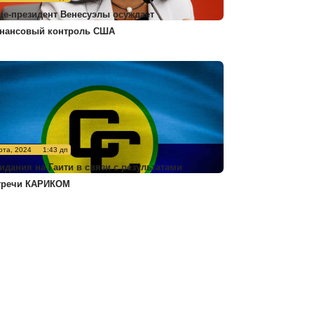
це-президент Венесуэлы осуждает
нансовый контроль США
рта, 2024
1:43 дп
идания на Гаити в связи с результатами
тречи КАРИКОМ