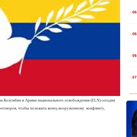
.
06
.
06
.
06
.
07
тва Колумбии и Армии национального освобождения (ELN) сегодня
еговоров, чтобы положить конец вооруженному конфликту,