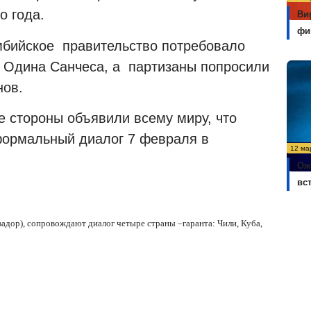
о года.
Ви
фи
умбийское правительство потребовало
 Одина Санчеса, а партизаны попросили
нов.
е стороны объявили всему миру, что
формальный диалог 7 февраля в
12 ма
Ож
вс
дор), сопровождают диалог четыре страны –гаранта: Чили, Куба,