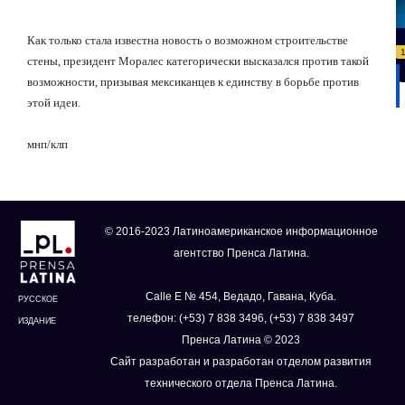
Как только стала известна новость о возможном строительстве
стены, президент Моралес категорически высказался против такой
возможности, призывая мексиканцев к единству в борьбе против
этой идеи.
мнп/клп
© 2016-2023 Латиноамериканское информационное
агентство Пренса Латина.
Calle E № 454, Ведадо, Гавана, Куба.
РУССКОЕ
телефон: (+53) 7 838 3496, (+53) 7 838 3497
ИЗДАНИЕ
Пренса Латина © 2023
Сайт разработан и разработан отделом развития
технического отдела Пренса Латина.