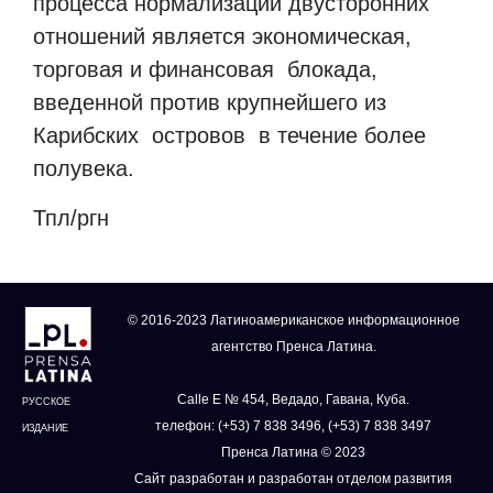
процесса нормализации двусторонних
отношений является экономическая,
торговая и финансовая
блокада,
введенной против крупнейшего из
Карибских
островов
в течение более
полувека.
Тпл/ргн
© 2016-2023 Латиноамериканское информационное
агентство Пренса Латина.
Calle E № 454, Ведадо, Гавана, Куба.
РУССКОЕ
телефон: (+53) 7 838 3496, (+53) 7 838 3497
ИЗДАНИЕ
Пренса Латина © 2023
Сайт разработан и разработан отделом развития