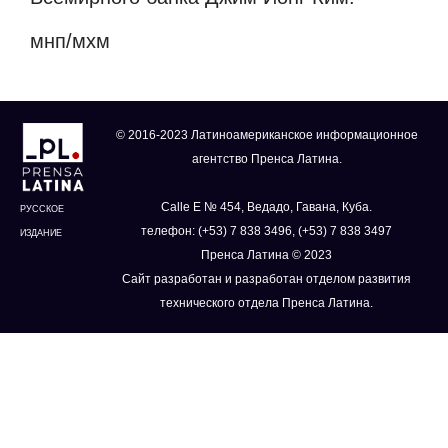
мнп/мхм
© 2016-2023 Латиноамериканское информационное
агентство Пренса Латина.
Calle E № 454, Ведадо, Гавана, Куба.
РУССКОЕ
телефон: (+53) 7 838 3496, (+53) 7 838 3497
ИЗДАНИЕ
Пренса Латина © 2023
Сайт разработан и разработан отделом развития
технического отдела Пренса Латина.