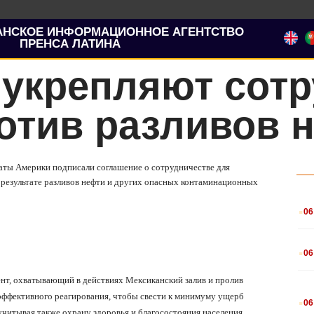
АНСКОЕ ИНФОРМАЦИОННОЕ АГЕНТСТВО
ПРЕНСА ЛАТИНА
 укрепляют сот
отив разливов 
аты Америки подписали соглашение о сотрудничестве для
в результате разливов нефти и других опасных контаминационных
.
06
.
06
нт, охватывающий в действиях Мексиканский залив и пролив
.
эффективного реагирования, чтобы свести к минимуму ущерб
06
читывая также охрану здоровья и благосостояния населения.