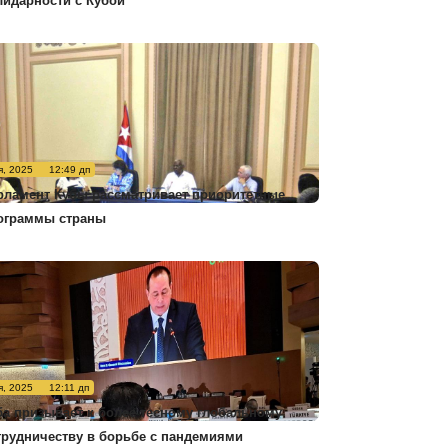
лидарности с Кубой
я, 2025
12:49 дп
рламент Кубы рассматривает приоритетные
ограммы страны
я, 2025
12:11 дп
ба призывает к более тесному глобальному
трудничеству в борьбе с пандемиями