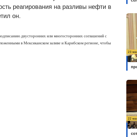
со
ость реагирования на разливы нефти в
тил он.
подписанию двусторонних или многосторонних соглашений с
оложенными в Мексиканском заливе и Карибском регионе, чтобы
23 ма
Па
пр
22 ма
Ку
со