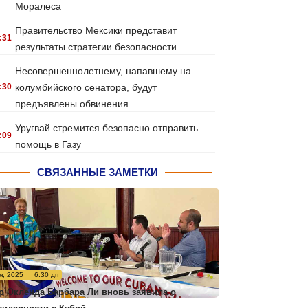
Моралеса
Правительство Мексики представит
:31
результаты стратегии безопасности
Несовершеннолетнему, напавшему на
:30
колумбийского сенатора, будут
предъявлены обвинения
Уругвай стремится безопасно отправить
:09
помощь в Газу
СВЯЗАННЫЕ ЗАМЕТКИ
я, 2025
6:30 дп
р Окленда Барбара Ли вновь заявила о