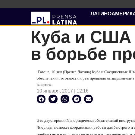
ЛАТИНОАМЕРИК
Куба и США
в борьбе пр
Гавана, 10 янв (Пренса Латина) Куба и Соединенные Шт
обеспечения готовности и реагирования на загрязнение 
веществ.
10 января, 2017 | 12:16
Это двусторонний и юридически
обязательный
инструме
Флориды, поможет координации работы для быстрого и 
прибрежным и морским экосистемам от разливов нефти, у