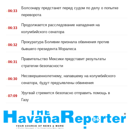
.
Болсонару предстанет перед судом по делу о попытке
06:33
переворота
.
Продолжается расследование нападения на
06:33
колумбийского сенатора
.
Прокуратура Боливии признала обвинения против
06:32
бывшего президента Моралеса
.
Правительство Мексики представит результаты
06:31
стратегии безопасности
.
Несовершеннолетнему, напавшему на колумбийского
06:30
сенатора, будут предъявлены обвинения
.
Уругвай стремится безопасно отправить помощь в
07:09
Газу