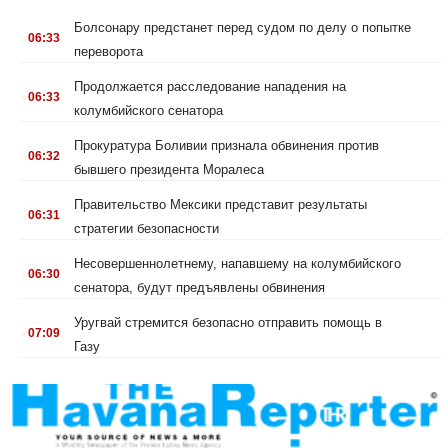
.
Болсонару предстанет перед судом по делу о попытке
06:33
переворота
.
Продолжается расследование нападения на
06:33
колумбийского сенатора
.
Прокуратура Боливии признала обвинения против
06:32
бывшего президента Моралеса
.
Правительство Мексики представит результаты
06:31
стратегии безопасности
.
Несовершеннолетнему, напавшему на колумбийского
06:30
сенатора, будут предъявлены обвинения
.
Уругвай стремится безопасно отправить помощь в
07:09
Газу