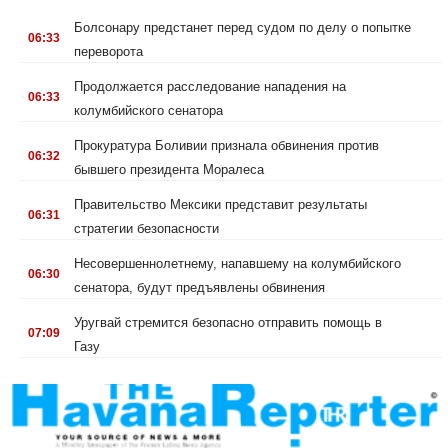
.
Болсонару предстанет перед судом по делу о попытке
06:33
переворота
.
Продолжается расследование нападения на
06:33
колумбийского сенатора
.
Прокуратура Боливии признала обвинения против
06:32
бывшего президента Моралеса
.
Правительство Мексики представит результаты
06:31
стратегии безопасности
.
Несовершеннолетнему, напавшему на колумбийского
06:30
сенатора, будут предъявлены обвинения
.
Уругвай стремится безопасно отправить помощь в
07:09
Газу