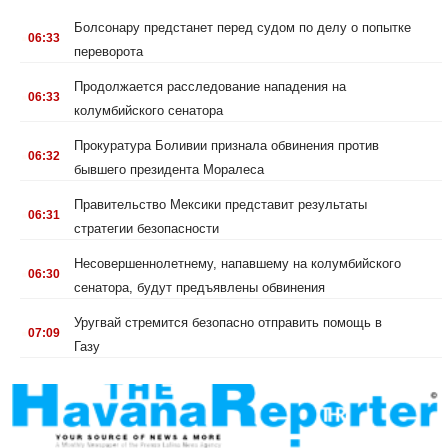
.
Болсонару предстанет перед судом по делу о попытке
06:33
переворота
.
Продолжается расследование нападения на
06:33
колумбийского сенатора
.
Прокуратура Боливии признала обвинения против
06:32
бывшего президента Моралеса
.
Правительство Мексики представит результаты
06:31
стратегии безопасности
.
Несовершеннолетнему, напавшему на колумбийского
06:30
сенатора, будут предъявлены обвинения
.
Уругвай стремится безопасно отправить помощь в
07:09
Газу