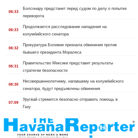
.
Болсонару предстанет перед судом по делу о попытке
06:33
переворота
.
Продолжается расследование нападения на
06:33
колумбийского сенатора
.
Прокуратура Боливии признала обвинения против
06:32
бывшего президента Моралеса
.
Правительство Мексики представит результаты
06:31
стратегии безопасности
.
Несовершеннолетнему, напавшему на колумбийского
06:30
сенатора, будут предъявлены обвинения
.
Уругвай стремится безопасно отправить помощь в
07:09
Газу