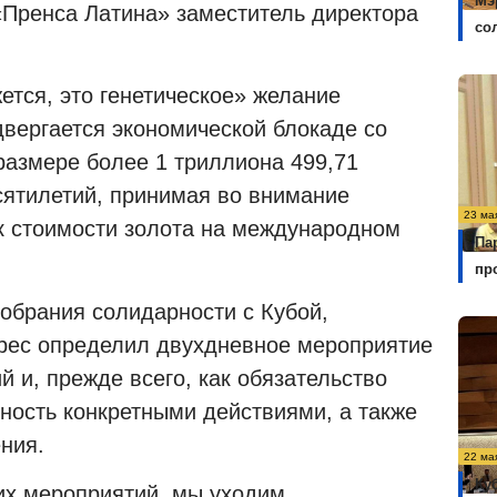
Мэ
«Пренса Латина» заместитель директора
со
жется, это генетическое» желание
двергается экономической блокаде со
азмере более 1 триллиона 499,71
ятилетий, принимая во внимание
23 ма
к стоимости золота на международном
Па
пр
собрания солидарности с Кубой,
ирес определил двухдневное мероприятие
 и, прежде всего, как обязательство
ность конкретными действиями, а также
ния.
22 ма
Ку
их мероприятий, мы уходим