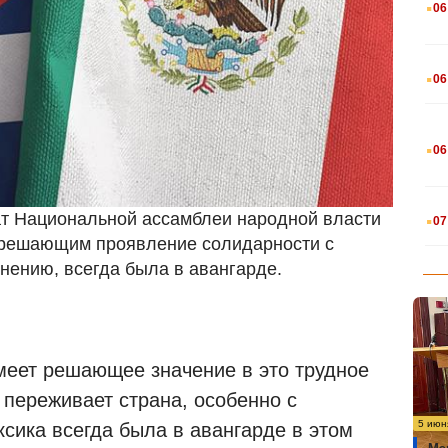
.
06
.
06
.
06
.
ат Национальной ассамблеи народной власти
07
 решающим проявление солидарности с
мнению, всегда была в авангарде.
меет решающее значение в это трудное
, переживает страна, особенно с
5 июн
ксика всегда была в авангарде в этом