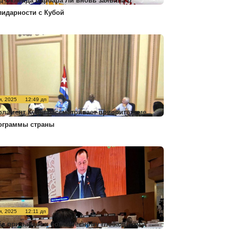
р Окленда Барбара Ли вновь заявила о
лидарности с Кубой
я, 2025
12:49 дп
рламент Кубы рассматривает приоритетные
ограммы страны
я, 2025
12:11 дп
ба призывает к более тесному глобальному