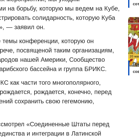
со
 на борьбу, которую мы ведем на Кубе,
стрировать солидарность, которую Куба
», — заявил он.
 темы конференции, которую он
трече, посвященой таким организациям,
20 ма
народов нашей Америки, Сообщество
Пр
арибского бассейна и группа БРИКС.
со
С как части того многополярного,
рождается, рождается, конечно, перед
ний сохранить свою гегемонию,
ассмотрел «Соединенные Штаты перед
динства и интеграции в Латинской