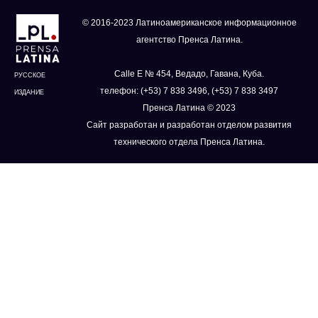
© 2016-2023 Латиноамериканское информационное
агентство Пренса Латина.
Calle E № 454, Ведадо, Гавана, Куба.
РУССКОЕ
телефон: (+53) 7 838 3496, (+53) 7 838 3497
ИЗДАНИЕ
Пренса Латина © 2023
Сайт разработан и разработан отделом развития
технического отдела Пренса Латина.